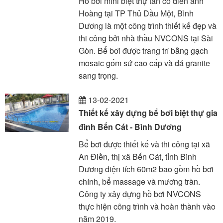
Hồ bơi mini biệt thự tân cổ điển anh
Hoàng tại TP Thủ Dầu Một, Bình
Dương là một công trình thiết kế đẹp và
thi công bởi nhà thầu NVCONS tại Sài
Gòn. Bể bơi được trang trí bằng gạch
mosaic gốm sứ cao cấp và đá granite
sang trọng.
13-02-2021
Thiết kế xây dựng bể bơi biệt thự gia
đình Bến Cát - Bình Dương
Bể bơi được thiết kế và thi công tại xã
An Điền, thị xã Bến Cát, tỉnh Bình
Dương diện tích 60m2 bao gồm hồ bơi
chính, bể massage và mương tràn.
Công ty xây dựng hồ bơi NVCONS
thực hiện công trình và hoàn thành vào
năm 2019.