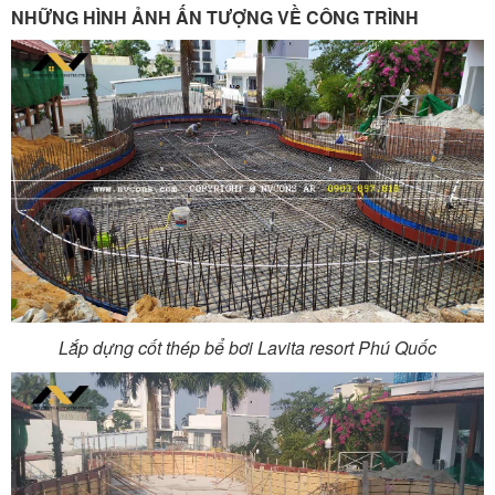
NHỮNG HÌNH ẢNH ẤN TƯỢNG VỀ CÔNG TRÌNH
Lắp dựng cốt thép bể bơi Lavita resort Phú Quốc